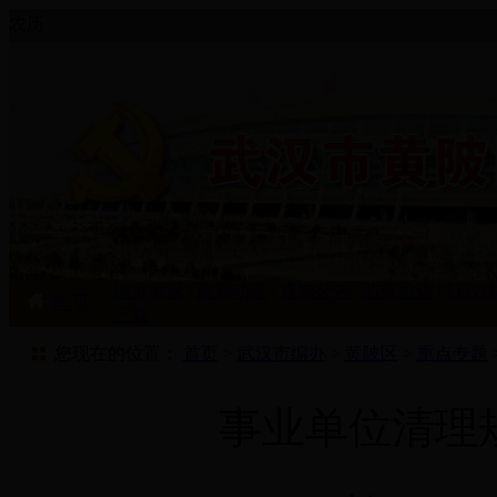
农历
编办概况
|
最新动态
|
通知公告
|
监督检查
|
行政
首 页
下载
您现在的位置：
首页
>
武汉市编办
>
黄陂区
>
重点专题
事业单位清理