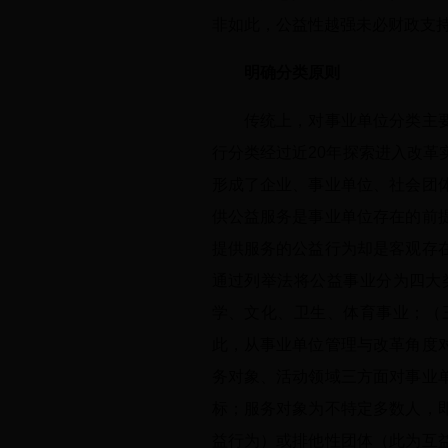
非如此，公益性越强未必财政支
明确分类原则
传统上，对事业单位分类主要是
行分类经过近20年探索进入改
形成了企业、事业单位、社会团
供公益服务是事业单位存在的前
提供服务的公益行为却是客观存
通过列举法将公益事业分为四大
学、文化、卫生、体育事业；（
此，从事业单位管理与改革角度
务对象、活动领域三方面对事业
标；服务对象为不特定多数人，
益行为）或排他性团体（此为互