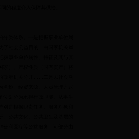
不同的程度介入保障其供给。
的分类体系。一是把握事业单位属
为了社会公益目的，由国家机关举
把握事业单位属性、特征及其与其
国家）、产权性质（国有资产）将
的政府机关分开……二是以社会功
构名称、经费来源、人员管理方式
单位划分为承担行政职能、从事生
特别是根据职责任务、服务对象和
研、公共文化、公共卫生及基层的
非营利医疗等公益服务，可部分由