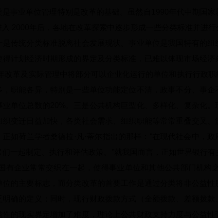
事业单位管理特别是改革的基础。虽然自1990年代中期国家
入 2000年后，各地在改革探索中逐步形成一些分类标准并进
一是传统分类标准脱离社会发展现状。事业单位是我国特有的组
使得计划经济时期形成的界定及分类标准，已难以体现市场经济
0年改革及实际管理中将部分可以企业化运行的单位和执行行政
多，职能各异，特别是一些单位功能定位不清，政事不分、事企
事业单位总数的20%。三是公共机构巨型化、多样化、复杂化。
组织变迁日益加快，各类社会需求、组织职能等常常重叠交叉、
正如荷兰学者桑德拉·凡·蒂尔指出的那样：“在现代社会中，
它们一起制定、执行和评估政策。”就我国而言，正如世界银行有
和国有企业常常交织在一起，使得事业单位和其他公共部门机构之
单位的主要标志，而分类改革的首要工作是通过分类将非公益性
乏明确的定义；同时，现行财政拨款方式（全额拨款、差额拨款
益性的现实界定增加了难度，理论上公共财政支持力度与公益性