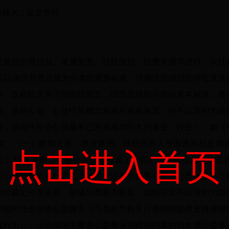
持越大，反之亦然。
按所属行业、隶属关系、行政级别、经费来源等进行。从社
革实际操作并逐步成为分类的重要标准。功能决定组织的存在及其
体、政府机关等不同组织形态，因而是组织分类的基本标准。事
提。虽然公益、公益性等概念本身不容易界定，但不以营利为目
在，在现代社会公益服务已发展成为巨大的事业（行业），如《
类：（一）救助灾害、救济贫困、扶助残疾人等困难的社会群
点击进入首页
三）环境保护、社会公共设施建设；（四）促进社会发展和进
对公益性给出操作意义上的界定进而形成事业单位分类体系是可
单位确定分类原则、形成分类基本框架：组织宗旨不以营利为目
即面向社会提供公益服务（可包括为机关行使职能提供支持保障
益行为）；活动领域主要是公益事业捐赠法列举的四大类公益事