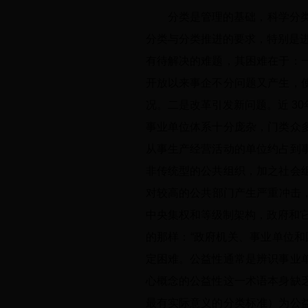
分类是管理的基础，科学分类是
分类与分类推进的要求，特别是进
有待解决的难题，其困难在于：
开放以来事企不分问题又产生，
况。二是改革引发新问题。近 3
事业单位体系十分庞杂，门类众
从事生产经营活动的单位约占到
非传统型的公共组织，加之社会
对较高的公共部门产生严重冲击，
中央集权和等级制架构，政府和
的那样：“政府机关、事业单位
定困难。公益性通常是辨识事业
心概念的公益性这一术语本身缺
最有实际意义的分类标准）为公