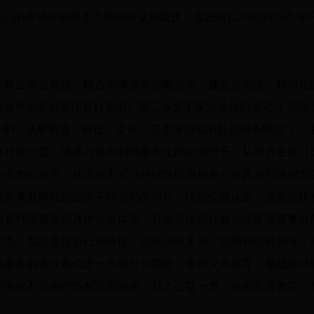
核心的市场不能使生产和供给达到最优，需政府以不同的方式与
业单位现状，结合分类改革战略需要，建立分层次、精细化
事业单位登记管理暂行条例》第二条关于事业单位的界定（“国家
办的，从事教育、科技、文化、卫生等活动的社会服务组织”），
（社会公益）将其与追求利润最大化的企业分开，从举办主体（
企业单位分开，从活动方式（持续性提供服务）将其与行使权力
现有事业单位范围内不同活动的界定，结合公益认定，改变按机
虑各种因素形成具体分类体系：首先是按照社会功能将现有事业
大类。其次是结合行业特性、市场供求关系、经费补偿机制等，
益服务的事业单位进一步细分为两类：承担义务教育、基础性科
不能或不宜由市场配置资源的，划入公益一类；承担高等教育、
。