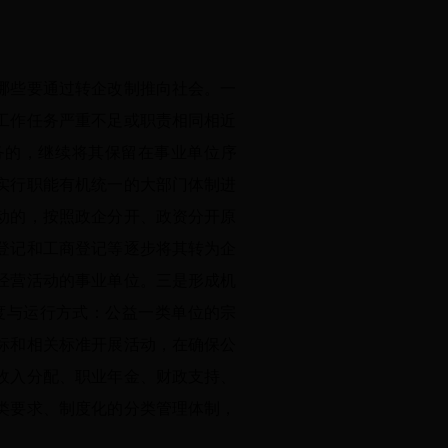
哪些要通过转企改制推向社会。一
工作任务严重不足或职责相同相近
务的，继续将其保留在事业单位序
实行职能有机统一的大部门体制进
动的，按照政企分开、政资分开原
登记和工商登记等逐步将其转为企
经营活动的事业单位。三是形成机
度与运行方式：公益一类单位的宗
标和相关标准开展活动，在确保公
收入分配、职业年金、财政支持、
类要求、制度化的分类管理体制，