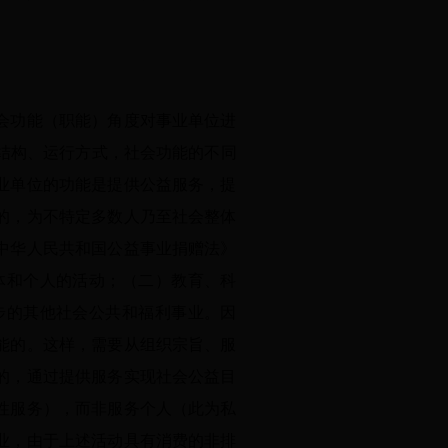
会功能（职能）角度对事业单位进
结构、运行方式，社会功能的不同
业单位的功能是提供公益服务，提
的，为不特定多数人乃至社会整体
中华人民共和国公益事业捐赠法》
体和个人的活动；（二）教育、科
步的其他社会公共和福利事业。因
能的。这样，需要从组织宗旨、服
的，通过提供服务实现社会公益目
性服务），而非服务个人（此为私
业，由于上述活动具有消费的非排