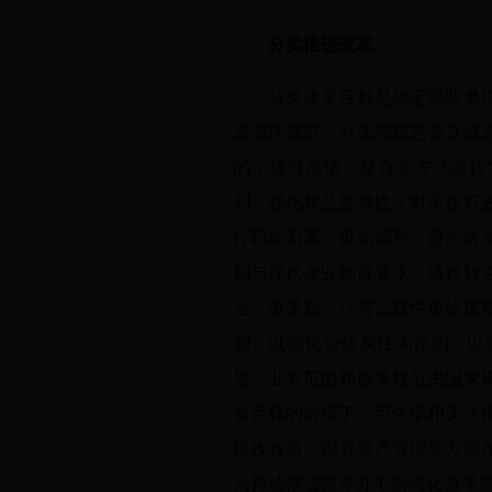
分类推进改革
分类改革目标是确定哪些单位应
是清理规范。对未按规定设立或
的，通过撤销、整合等方式进行
列、强化其公益属性；对承担行
行职能剥离、机构调整，逐步将
则与现代企业制度要求，通过转
业。改革后，只有公益性单位保
制。以强化公益属性为原则，以
旨、业务范围和服务规范由国家
益目标的前提下，可依据相关法
税收政策、国有资产管理等方面
为持续推进改革并不断固化改革