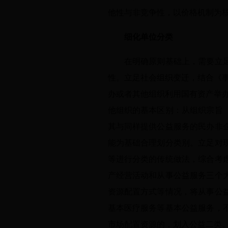
他性与非竞争性，以价格机制为
细化单位分类
在明确原则基础上，需要立足事
性。立足社会组织变迁，结合《
办或者其他组织利用国有资产举
他组织的基本区别：从组织宗旨
其与同样提供公益服务的民办非
能为基础合理划分类别。立足对
等进行分类的传统做法，综合考
产经营活动和从事公益服务三个
资源配置方式等情况，将从事公
基本医疗服务等基本公益服务，
市场配置资源的，划入公益二类