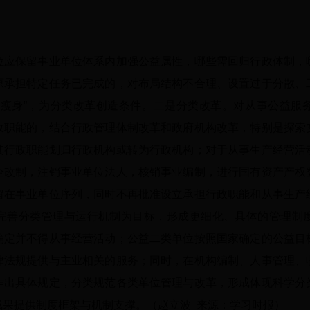
保留事业单位体系内加强公益属性，哪些需回归行政体制，
原承担特定任务已完成的，对布局结构不合理、设置过于分散、
“瘦身”，为分类改革创造条件。二是分类改革。对从事公益服
政职能的，结合行政管理体制改革和政府机构改革，特别是探索
其行政职能划归行政机构或转为行政机构；对于从事生产经营活
企改制，注销事业单位法人，核销事业编制，进行国有资产产权
留在事业单位序列，同时不再批准设立承担行政职能和从事生产
完善分类管理与运行机制为目标，形成更细化、具体的管理制
确定并不得从事经营活动；公益二类单位按照国家确定的公益目
律法规提供与主业相关的服务；同时，在机构编制、人事管理、
作出具体规定，分类规范各类单位管理与改革，形成体现科学分
成果提供制度框架与机制支撑。（赵立波 来源：学习时报）