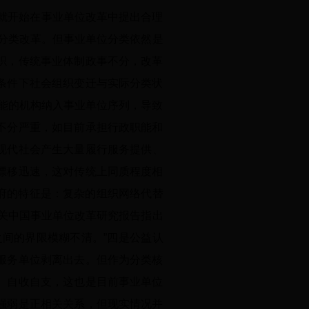
就开始在事业单位改革中提出合理
行分类改革。但事业单位分类依然是
织，传统事业体制政事不分，改革
条件下社会组织变迁与实际分类状
职能的机构纳入事业单位序列，导致
不分严重，如目前承担行政职能和
现代社会产生大量履行服务提供、
漂移迅速，这对传统上同质程度相
政府的特征是：复杂的组织网络代替
关中国事业单位改革研究报告指出
间的界限模糊不清。”四是公益认
服务单位剥离出去。但作为分类核
、自收自支，这也是目前事业单位
强弱是正相关关系，但现实情况并