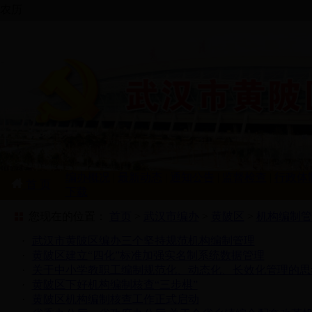
农历
编办概况
|
最新动态
|
通知公告
|
监督检查
|
行政体
首 页
下载
您现在的位置：
首页
>
武汉市编办
>
黄陂区
>
机构编制管
·
武汉市黄陂区编办三个坚持规范机构编制管理
·
黄陂区建立“四化”标准加强实名制系统数据管理
·
关于中小学教职工编制规范化、动态化、长效化管理的思
·
黄陂区下好机构编制核查“三步棋”
·
黄陂区机构编制核查工作正式启动