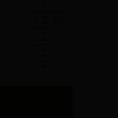
[2015年08月03日]
[2015年07月27日]
[2015年03月18日]
[2015年01月08日]
[2015年01月08日]
[2014年12月15日]
[2014年12月15日]
[2013年07月22日]
[2013年07月22日]
[2013年07月22日]
[2013年07月22日]
[2013年07月22日]
[2013年07月17日]
whhpbwb@163.com
00000000号